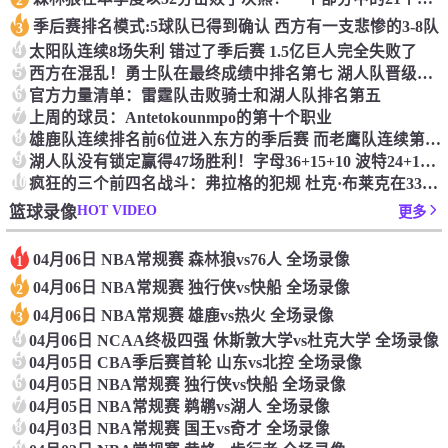
季后赛排名模式:5球队已得到确认 西方有一支悲惨的3-8队
3
4
太阳队连续8场失利 错过了季后赛 1.5亿巨人完全失败了
5
西方在混乱！勇士队在最终成绩中排名第七 湖人队晋级季后赛 火箭向快船送了礼物
6
官方力量清单：雷霆队击败骑士和湖人队排名第五
7
上周的球员：Antetokounmpo的第十个职业
8
雄鹿队连续排名前6位进入东方的季后赛 而老鹰队连续第四年在季后赛中踢球
9
湖人队没有锁定赢得47场胜利！字母36+15+10 波特24+12+8 42胜利以锁定季后赛
10
疯狂的三个前四名战斗：弗拉格的犯规 杜克·布莱克在33秒的惊喜中出现了
HOT VIDEO
篮球录像
更多
04月06日 NBA常规赛 森林狼vs76人 全场录像
1
04月06日 NBA常规赛 独行侠vs快船 全场录像
2
04月06日 NBA常规赛 雄鹿vs热火 全场录像
3
4
04月06日 NCAA终极四强 休斯敦大学vs杜克大学 全场录像
5
04月05日 CBA季后赛首轮 山东vs北控 全场录像
6
04月05日 NBA常规赛 独行侠vs快船 全场录像
7
04月05日 NBA常规赛 鹈鹕vs湖人 全场录像
8
04月03日 NBA常规赛 国王vs奇才 全场录像