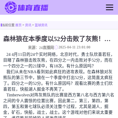
首页
>
>
当前位置:
首页
资讯
篮球资讯
足球直播
篮球直播
森林狼在本季度以52分击败了灰熊！一个部分中的21个中有18个！骑着摇头丸的战士第六 湖船不舒服
足球录像
2025-04-11 23:01:00
来源：24直播网
篮球录像
24 4月11日的24个实时网络，北京时代，勇士队欣喜若狂，
足球新闻
目睹了森林狼击败灰熊，在四分之一内击败对手52分，而在
一个四分之一的21球中，有18次。有什么原因吗？
篮球新闻
我们从未在NBA看到如此疯狂的进攻表现。在森林狼对灰
熊队的第三节中，狼在一个季度中打出52分，这简直太疯狂
了。四分之一的52分。有什么原因吗？观看比赛的勇士们欣
喜若狂，快船湖人掘金不再笑了。
Timberwolves对阵灰熊队的比赛是西方第八名与西方第六名
之间的令人震惊的位置比赛，因此第二，第三，第四，第
四，第五和第七球队必须关注整个过程，尤其是湖人，掘
金，矿石，快船，战士，战士。这个游戏对他们来说太重要