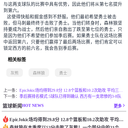
与这两支球队的比赛中具有优势，因此他们将从第七名提升
到第六。
这使得快船和掘金感到不舒服。他们最初希望勇士被击
败，但马刺最终终于击败了勇士。当他们转身时，森林狼坚
持要成为战士，然后他们亲自救出了跌至第七位的勇士，只
是因为他们不希望他们参加季后赛。如果勇士队在这场比赛
中返回第六，只要他们赢得了最后两场比赛，他们肯定可以
锁定西方的前六名，我会告别季后赛。
相关标签
灰熊
森林狼
勇士
上一条：
Epic️Jokic场均得到29.8分 12.8个篮板和10.2次助攻 平均三双很容易吗？
下一条：
季后赛排名模式:5球队已得到确认 西方有一支悲惨的3-8队
HOT NEWS
篮球新闻
更多
Epic️Jokic场均得到29.8分 12.8个篮板和10.2次助攻 平均三双很容易吗？
1
森林狼在本季度以52分击败了灰熊！一个部分中的21个中有18个！骑着摇头丸的战士第六 湖船不舒服
2