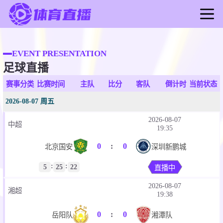
首页
足球直播
EVENT PRESENTATION
足球直播
篮球直播
足球录像
赛事分类
比赛时间
主队
比分
客队
倒计时
当前状态
篮球录像
2026-08-07 周五
足球新闻
2026-08-07
中超
篮球新闻
19:35
0
:
0
北京国安
深圳新鹏城
:
:
5
25
22
直播中
2026-08-07
湘超
19:38
0
:
0
岳阳队
湘潭队